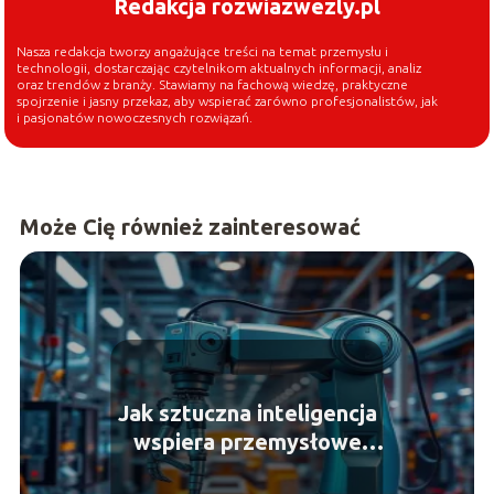
Redakcja rozwiazwezly.pl
Nasza redakcja tworzy angażujące treści na temat przemysłu i
technologii, dostarczając czytelnikom aktualnych informacji, analiz
oraz trendów z branży. Stawiamy na fachową wiedzę, praktyczne
spojrzenie i jasny przekaz, aby wspierać zarówno profesjonalistów, jak
i pasjonatów nowoczesnych rozwiązań.
Może Cię również zainteresować
Jak sztuczna inteligencja
wspiera przemysłowe
procesy produkcyjne?