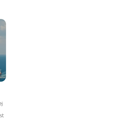
ej
st