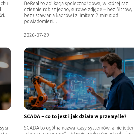
ichu
BeReal to aplikacja społecznościowa, w której raz
d
dziennie robisz jedno, surowe zdjęcie – bez filtrów,
ci.
bez ustawiania kadrów i z limitem 2 minut od
powiadomieni...
2026-07-29
SCADA – co to jest i jak działa w przemyśle?
syła
SCADA to ogólna nazwa klasy systemów, a nie jede
 i z
„globalny program” – istnieje wiele różnych platfor