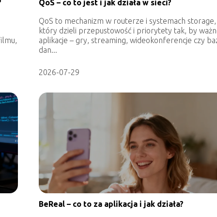
?
QoS – co to jest i jak działa w sieci?
QoS to mechanizm w routerze i systemach storage,
który dzieli przepustowość i priorytety tak, by waż
ilmu,
aplikacje – gry, streaming, wideokonferencje czy ba
dan...
2026-07-29
BeReal – co to za aplikacja i jak działa?