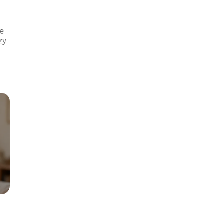
ne
zy