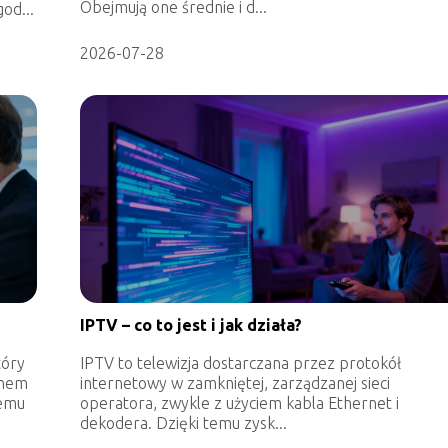
Obejmują one średnie i d...
od...
2026-07-28
IPTV – co to jest i jak działa?
tóry
IPTV to telewizja dostarczana przez protokół
onem
internetowy w zamkniętej, zarządzanej sieci
iemu
operatora, zwykle z użyciem kabla Ethernet i
dekodera. Dzięki temu zysk...