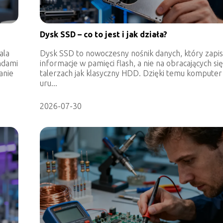
Dysk SSD – co to jest i jak działa?
ala
Dysk SSD to nowoczesny nośnik danych, który zapis
ndami
informacje w pamięci flash, a nie na obracających si
anie
talerzach jak klasyczny HDD. Dzięki temu komputer
uru...
2026-07-30