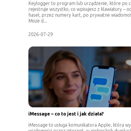
Keylogger to program lub urządzenie, które po c
rejestruje wszystko, co wpisujesz z klawiatury – o
haseł, przez numery kart, po prywatne wiadomoś
Może d...
2026-07-29
iMessage – co to jest i jak działa?
iMessage to usługa komunikatora Apple, która wy
wiadomości przez internet, w niebieskich dymkach