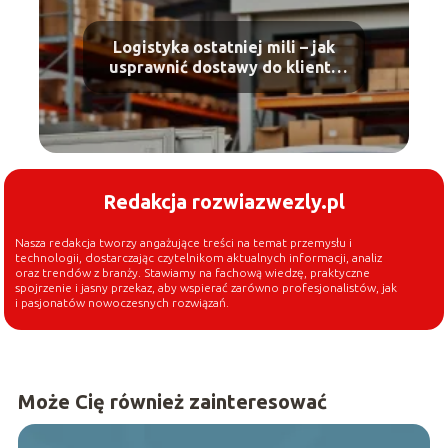
Logistyka ostatniej mili – jak
usprawnić dostawy do klienta
końcowego?
Redakcja rozwiazwezly.pl
Nasza redakcja tworzy angażujące treści na temat przemysłu i
technologii, dostarczając czytelnikom aktualnych informacji, analiz
oraz trendów z branży. Stawiamy na fachową wiedzę, praktyczne
spojrzenie i jasny przekaz, aby wspierać zarówno profesjonalistów, jak
i pasjonatów nowoczesnych rozwiązań.
Może Cię również zainteresować