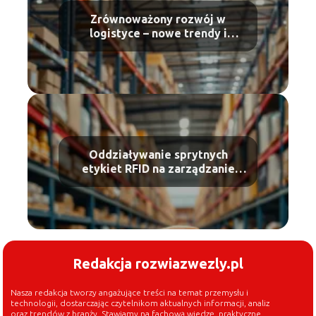
Zrównoważony rozwój w
logistyce – nowe trendy i
regulacje
Oddziaływanie sprytnych
etykiet RFID na zarządzanie
łańcuchem dostaw
Redakcja rozwiazwezly.pl
Nasza redakcja tworzy angażujące treści na temat przemysłu i
technologii, dostarczając czytelnikom aktualnych informacji, analiz
oraz trendów z branży. Stawiamy na fachową wiedzę, praktyczne