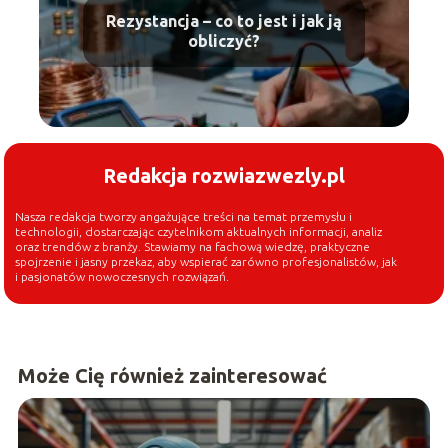
Rezystancja – co to jest i jak ją
obliczyć?
Redakcja rozwiazwezly.pl
Nasza redakcja tworzy angażujące treści na temat przemysłu i
technologii, dostarczając czytelnikom aktualnych informacji, analiz
oraz trendów z branży. Stawiamy na fachową wiedzę, praktyczne
spojrzenie i jasny przekaz, aby wspierać zarówno profesjonalistów, jak
i pasjonatów nowoczesnych rozwiązań.
Może Cię również zainteresować