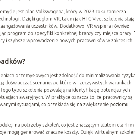
myśle jest plan Volkswagena, który w 2023 roku zamierza
hnologii. Dzięki goglom VR, takim jak HTC Vive, szkolenia stają 
m zaangażowania uczestników. Dodatkowo, VR wspiera również
ąc program do specyfiki konkretnej branży czy miejsca pracy. 
 kadry i szybsze wprowadzenie nowych pracowników w zakres ich
padków?
leniach przemysłowych jest zdolność do minimalizowania ryzyk
ą doświadczać scenariuszy, które w rzeczywistych warunkach
ego typu szkolenia pozwalają na identyfikację potencjalnych
ytuacjach awaryjnych. W praktyce oznacza to, że pracownicy są
iwanymi sytuacjami, co przekłada się na zwiększenie poziomu
dukcji na potrzeby szkoleń, co jest znaczącym atutem dla firm
estoje mogą generować znaczne koszty. Dzięki wirtualnym szkole