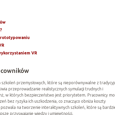
ków
?
prototypowaniu
VR
wykorzystaniem VR
racowników
dla szkoleń przemysłowych, które są nieporównywalne z tradycy
ia przeprowadzanie realistycznych symulacji trudnych i
ranż, w których bezpieczeństwo jest priorytetem. Pracownicy m
eń bez ryzyka ich uszkodzenia, co znacząco obniża koszty
 pozwala na tworzenie interaktywnych szkoleń, które są bardzi
epsze przyswajanie wiedzy i umiejętności.