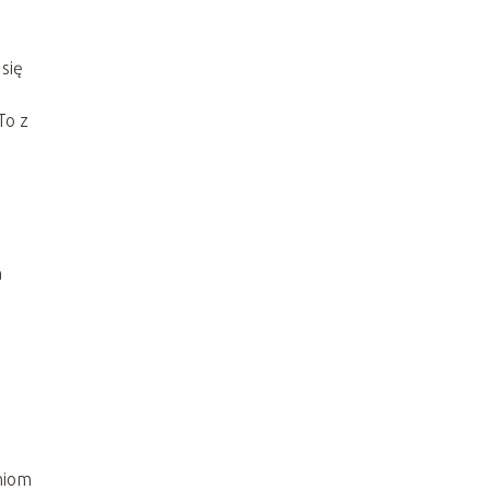
się
To z
a
niom