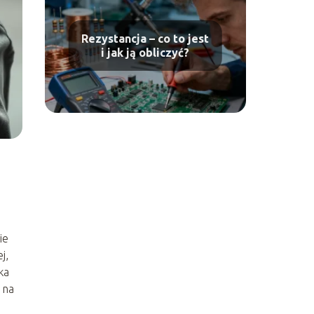
Rezystancja – co to jest
i jak ją obliczyć?
ie
j,
ka
 na