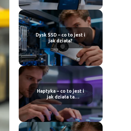
Dysk SSD – co to jest i
jak działa?
Haptyka – co to jest i
jak działa ta
technologia?