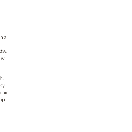
h z
stw.
e w
h.
esy
 nie
j i