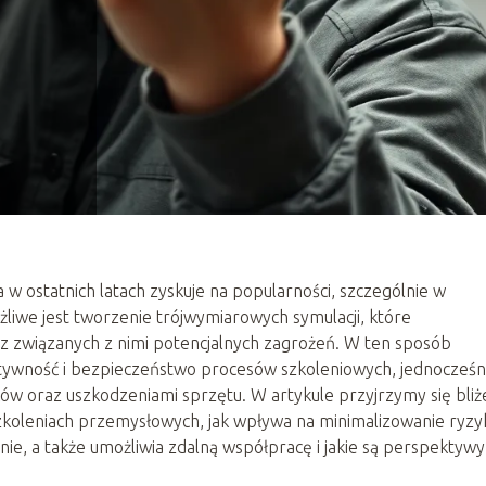
a w ostatnich latach zyskuje na popularności, szczególnie w
liwe jest tworzenie trójwymiarowych symulacji, które
ez związanych z nimi potencjalnych zagrożeń. W ten sposób
tywność i bezpieczeństwo procesów szkoleniowych, jednocześn
w oraz uszkodzeniami sprzętu. W artykule przyjrzymy się bliże
 szkoleniach przemysłowych, jak wpływa na minimalizowanie ryzy
e, a także umożliwia zdalną współpracę i jakie są perspektywy