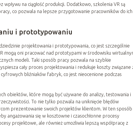
wpływu na ciągłość produkcji. Dodatkowo, szkolenia VR są
racy, co pozwala na lepsze przygotowanie pracowników do ich
aniu i prototypowaniu
ziedzinie projektowania i prototypowania, co jest szczególnie
 VR mogą oni pracować nad prototypami w środowisku wirtualny
ycznych modeli. Taki sposób pracy pozwala na szybkie
spiesza cały proces projektowania i redukuje koszty związane 
cyfrowych bliźniaków fabryk, co jest nieocenione podczas
ych obiektów, które mogą być używane do analizy, testowania i
eczywistości. To nie tylko pozwala na uniknięcie błędów
orcom prezentowanie swoich projektów klientom. W ten sposób
eby angażowania się w kosztowne i czasochłonne procesy
rocesy projektowe, ale również umożliwia lepszą współpracę z