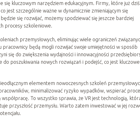
nie się kluczowym narzędziem edukacyjnym. Firmy, które już dziś
 co jest szczególnie ważne w dynamicznie zmieniającym się
będzie się rozwijać, możemy spodziewać się jeszcze bardziej
ch procesy szkoleniowe.
oleniach przemysłowych, eliminując wiele ograniczeń związanyc
 pracownicy będą mogli rozwijać swoje umiejętności w sposób
zyni się do zwiększenia wydajności i innowacyjności przedsiębior
uje do poszukiwania nowych rozwiązań i podejść, co jest kluczow
ię nieodłącznym elementem nowoczesnych szkoleń przemysłowyc
ch pracowników, minimalizować ryzyko wypadków, wspierać proc
współpracę. To wszystko sprawia, że VR jest technologią, która
ałtuje przyszłość przemysłu. Warto zatem inwestować w jej rozwó
otencjału.