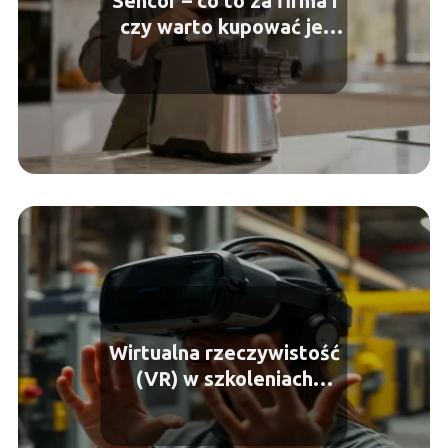
Sencor – co to za firma i
czy warto kupować jej
sprzęt?
Wirtualna rzeczywistość
(VR) w szkoleniach
przemysłowych