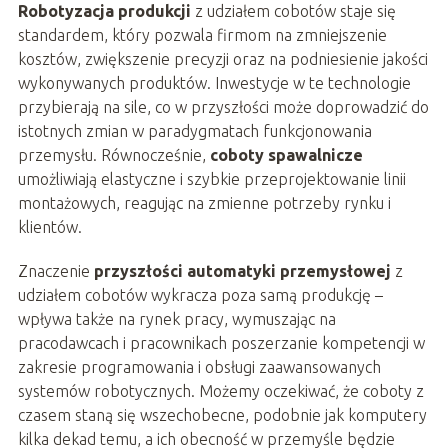
Robotyzacja produkcji
z udziałem cobotów staje się
standardem, który pozwala firmom na zmniejszenie
kosztów, zwiększenie precyzji oraz na podniesienie jakości
wykonywanych produktów. Inwestycje w te technologie
przybierają na sile, co w przyszłości może doprowadzić do
istotnych zmian w paradygmatach funkcjonowania
przemysłu. Równocześnie,
coboty spawalnicze
umożliwiają elastyczne i szybkie przeprojektowanie linii
montażowych, reagując na zmienne potrzeby rynku i
klientów.
Znaczenie
przyszłości automatyki przemysłowej
z
udziałem cobotów wykracza poza samą produkcję –
wpływa także na rynek pracy, wymuszając na
pracodawcach i pracownikach poszerzanie kompetencji w
zakresie programowania i obsługi zaawansowanych
systemów robotycznych. Możemy oczekiwać, że coboty z
czasem staną się wszechobecne, podobnie jak komputery
kilka dekad temu, a ich obecność w przemyśle będzie