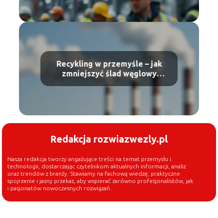
Recykling w przemyśle – jak
zmniejszyć ślad węglowy
produkcji?
Redakcja rozwiazwezly.pl
Nasza redakcja tworzy angażujące treści na temat przemysłu i
technologii, dostarczając czytelnikom aktualnych informacji, analiz
oraz trendów z branży. Stawiamy na fachową wiedzę, praktyczne
spojrzenie i jasny przekaz, aby wspierać zarówno profesjonalistów, jak
i pasjonatów nowoczesnych rozwiązań.