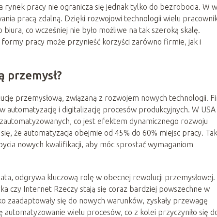
rynek pracy nie ogranicza się jednak tylko do bezrobocia. W w
nia pracą zdalną. Dzięki rozwojowi technologii wielu pracown
ura, co wcześniej nie było możliwe na tak szeroką skalę.
 formy pracy może przynieść korzyści zarówno firmie, jak i
ą przemysł?
ucję przemysłową, związaną z rozwojem nowych technologii. F
w automatyzację i digitalizację procesów produkcyjnych. W USA
ć zautomatyzowanych, co jest efektem dynamicznego rozwoju
 się, że automatyzacja obejmie od 45% do 60% miejsc pracy. Tak
bycia nowych kwalifikacji, aby móc sprostać wymaganiom
data, odgrywa kluczową rolę w obecnej rewolucji przemysłowej.
tyka czy Internet Rzeczy stają się coraz bardziej powszechne w
bko zaadaptowały się do nowych warunków, zyskały przewagę
ię automatyzowanie wielu procesów, co z kolei przyczyniło się d