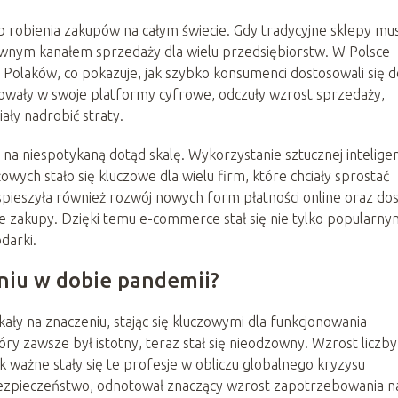
robienia zakupów na całym świecie. Gdy tradycyjne sklepy mus
wnym kanałem sprzedaży dla wielu przedsiębiorstw. W Polsce
olaków, co pokazuje, jak szybko konsumenci dostosowali się d
owały w swoje platformy cyfrowe, odczuły wzrost sprzedaży,
ały nadrobić straty.
 niespotykaną dotąd skalę. Wykorzystanie sztucznej inteligenc
wych stało się kluczowe dla wielu firm, które chciały sprostać
eszyła również rozwój nowych form płatności online oraz do
ne zakupy. Dzięki temu e-commerce stał się nie tylko popularny
darki.
eniu w dobie pandemii?
ły na znaczeniu, stając się kluczowymi dla funkcjonowania
ry zawsze był istotny, teraz stał się nieodzowny. Wzrost liczby
 ważne stały się te profesje w obliczu globalnego kryzysu
ezpieczeństwo, odnotował znaczący wzrost zapotrzebowania n