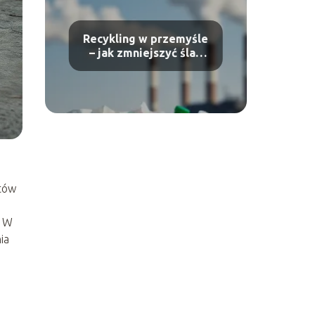
Recykling w przemyśle
– jak zmniejszyć ślad
węglowy produkcji?
któw
. W
ia