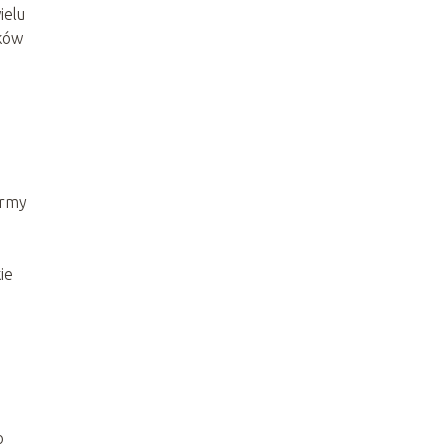
ielu
ików
irmy
ie
o