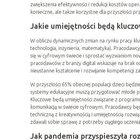
zwiększenia efektywności i redukcji kosztów opera
konieczne, ale także korzystne dla przyszłości pr
Jakie umiejętności będą kluczo
W obliczu dynamicznych zmian na rynku pracy kluc
technologia, inżynieria, matematyka). Pracodawcy
się w cyfrowym świecie i sprostać wyzwaniom now
pracodawców z branży digital wskazuje na brak od
nieustanne kształcenie i rozwijanie kompetencji
W przyszłości 65% obecnej populacji dzieci będzie
systemy edukacyjne muszą przygotować młode poko
Kluczowe będą umiejętności związane z programo
komunikacją w świecie cyfrowym. Pracodawcy będą
techniczną z kreatywnością i umiejętnością rozwi
zdawali sobie sprawę z potrzeby ciągłego uczenia s
Jak pandemia przyspieszyła r