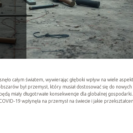
nęło całym światem, wywierając głęboki wpływ na wiele aspe
 obszarów był przemysł, który musiał dostosować się do nowych
 będą miały długotrwałe konsekwencje dla globalnej gospodarki
 COVID-19 wpłynęła na przemysł na świecie i jakie przekształcen