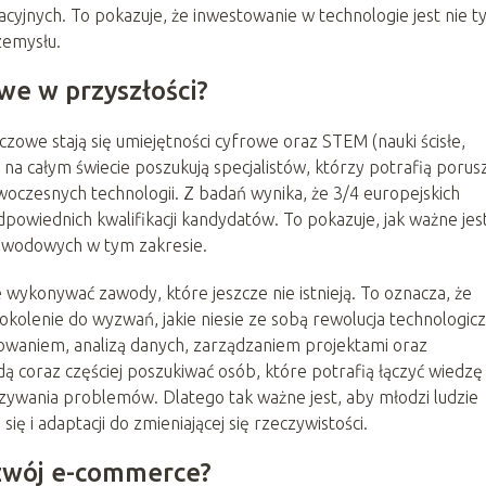
cyjnych. To pokazuje, że inwestowanie w technologie jest nie t
zemysłu.
we w przyszłości?
zowe stają się umiejętności cyfrowe oraz STEM (nauki ścisłe,
 na całym świecie poszukują specjalistów, którzy potrafią porus
oczesnych technologii. Z badań wynika, że 3/4 europejskich
powiednich kwalifikacji kandydatów. To pokazuje, jak ważne jes
 zawodowych w tym zakresie.
 wykonywać zawody, które jeszcze nie istnieją. To oznacza, że
lenie do wyzwań, jakie niesie ze sobą rewolucja technologicz
waniem, analizą danych, zarządzaniem projektami oraz
 coraz częściej poszukiwać osób, które potrafią łączyć wiedzę
ązywania problemów. Dlatego tak ważne jest, aby młodzi ludzie
ię i adaptacji do zmieniającej się rzeczywistości.
ozwój e-commerce?