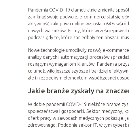
Pandemia COVID-19 diametralnie zmieniła sposób 
zamknąć swoje podwoje, e-commerce stał się głó
aktywność zakupowa online wzrosła o 64% wśród P
nowych warunków. Firmy, które wcześniej inwest
podczas gdy te, które zaniedbały ten obszar, musi
Nowe technologie umożliwiły rozwój e-commerce na
analizy danych i automatyzacji procesów sprzedażo
rosnącym wymaganiom klientów. Pandemia przyspi
co umożliwiło jeszcze szybsze i bardziej efektyw
ale i niezbędnym elementem współczesnej gospo
Jakie branże zyskały na znacz
W dobie pandemii COVID-19 niektóre branże zyska
społeczeństwa i gospodarki. Sektor medyczny, któ
ofert pracy w zawodach medycznych pokazuje, jak
zdrowotnego. Podobnie sektor IT, w tym cyberb