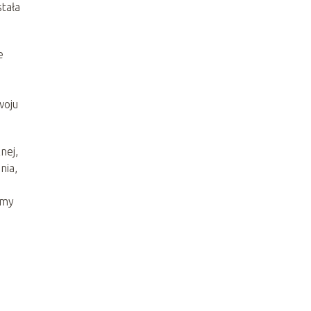
tała
e
woju
nej,
nia,
ą
emy