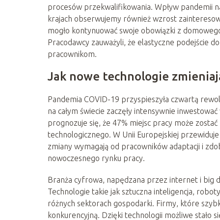
procesów przekwalifikowania. Wpływ pandemii na 
krajach obserwujemy również wzrost zainteresowa
mogło kontynuować swoje obowiązki z domowego bi
Pracodawcy zauważyli, że elastyczne podejście do
pracownikom.
Jak nowe technologie zmieniaj
Pandemia COVID-19 przyspieszyła czwartą rewol
na całym świecie zaczęły intensywnie inwestować 
prognozuje się, że 47% miejsc pracy może zosta
technologicznego. W Unii Europejskiej przewiduje
zmiany wymagają od pracowników adaptacji i zdo
nowoczesnego rynku pracy.
Branża cyfrowa, napędzana przez internet i big 
Technologie takie jak sztuczna inteligencja, robo
różnych sektorach gospodarki. Firmy, które szy
konkurencyjną. Dzięki technologii możliwe stało s