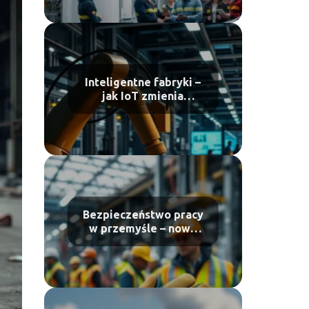
Inteligentne fabryki –
jak IoT zmienia
produkcję?
Bezpieczeństwo pracy
w przemyśle – nowe
technologie w ochronie
pracowników