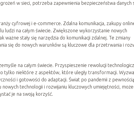
zagrożeń w sieci, potrzeba zapewnienia bezpieczeństwa danych s
anży cyfrowej i e-commerce. Zdalna komunikacja, zakupy onlin
ielu ludzi na całym świecie. Zwiększone wykorzystanie nowych
 ważne stały się narzędzia do komunikacji zdalnej. Te zmiany
ania się do nowych warunków są kluczowe dla przetrwania i roz
myśle na całym świecie. Przyspieszenie rewolucji technologicz
 tylko niektóre z aspektów, które uległy transformacji. Wyzwa
czności i gotowości do adaptacji. Świat po pandemii z pewności
u nowych technologii i rozwijaniu kluczowych umiejętności, moż
stać je na swoją korzyść.