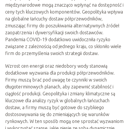
międzynarodowe mogą znacząco wpłynąć na dostępność i
ceny tych kluczowych komponentów. Geopolityka wpływa
na globalne łańcuchy dostaw półprzewodników,
zmuszając firmy do poszukiwania alternatywnych źródeł
zaopatrzenia i dywersyfikacji swoich dostawców.
Pandemia COVID-19 dodatkowo uwidoczniła ryzyko
związane z zależnością od jednego kraju, co skłoniło wiele
firm do przemyślenia swoich strategii dostaw.
Wzrost cen energii oraz niedobory wody stanowią
dodatkowe wyzwania dla produkcji półprzewodników.
Firmy muszą brać pod uwagę te czynniki w swoich
długoterminowych planach, aby zapewnić stabilność i
ciągłość produkcji. Geopolityka i zmiany klimatyczne są
kluczowe dla analizy ryzyk w globalnych łańcuchach
dostaw, a firmy muszą być gotowe do szybkiego
dostosowywania się do zmieniających się warunków
rynkowych. W ten sposób mogą one sprostać wyzwaniom
i wykorzystać szanse, jakie niesie ze sobą dynamicznie